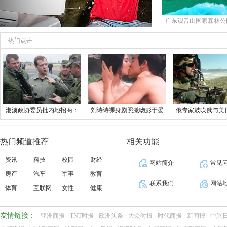
广东观音山国家森林公
法言说的痛
热门点击
港澳政协委员批内地招商：
刘诗诗裸身剧照激吻彭于晏
俄专家鼓吹俄与美
高兴引进冷淡
四爷千万别
华 不做中
热门频道推荐
相关功能
资讯
科技
校园
财经
网站简介
常见
房产
汽车
军事
教育
联系我们
网站
体育
互联网
女性
健康
友情链接：
亚洲商报
TNT时报
欧洲头条
大众时报
时代商报
新闻报
中兴