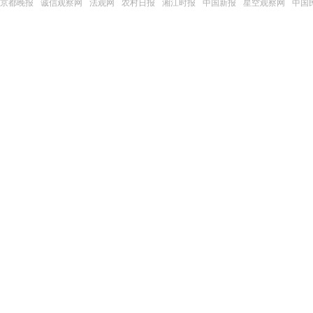
京都晚报
诚信观察网
法观网
农村日报
湘江时报
中国新报
星空观察网
中国