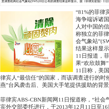
意调查机构社会气象站(SWS)10日公布的调查结果这样显示。据《菲律宾星报》1
香港《南华早报》11日称，美国在
“81%的菲
海争端诉诸
人对中国的信
称独立的菲律
会气象站”(S
结果这样显
11日报道，
果“欢欣鼓舞
11日称，美
律宾人“最信任”的国家，而该调查进行的时
燕”台风袭击后、美国大手笔提供援助的背
菲律宾ABS-CBN新闻网11日报道称，“社
宾外交部委托进行，于2013年12月11日至16