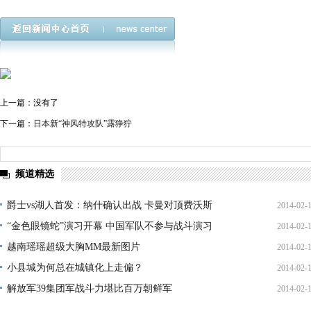
上一篇：没有了
下一篇：
日本新“神风特攻队”露狰狞
频道精选
爵士vs湖人首发：纳什确认出战 卡曼对顶费沃斯
2014-02-
“金色眼镜蛇”演习开幕 中国军队不参与战斗演习
2014-02-
13:13:
越南瑶瑶超级大胸MM最新图片
2014-02-
11:23:
小县城为何总在城镇化上走偏？
2014-02-
10:59:
解放军39集团军战斗力堪比百万朝鲜军
2014-02-
10:50:
10:27: