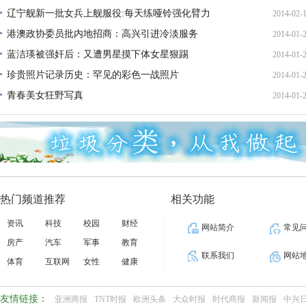
辽宁舰新一批女兵上舰服役:每天练哑铃强化臂力
2014-02-
港澳政协委员批内地招商：高兴引进冷淡服务
2014-01-
10:27:
蓝洁瑛被强奸后：又遭男星摸下体女星狠踢
2014-01-
16:08:
珍贵照片记录历史：罕见的彩色一战照片
2014-01-
10:36:
青春美女狂野写真
2014-01-
10:35:
09:16:
热门频道推荐
相关功能
资讯
科技
校园
财经
网站简介
常见
房产
汽车
军事
教育
联系我们
网站
体育
互联网
女性
健康
友情链接：
亚洲商报
TNT时报
欧洲头条
大众时报
时代商报
新闻报
中兴