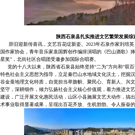
陕西石泉县扎实推进文艺繁荣发展综
辞旧迎新传喜讯，文艺百花绽新姿。2023年石泉作家刘培英
国作家协会，青年音乐家袁国辉创作编排演唱的《巴山酒歌》捧
星奖”，北街社区合唱团受邀参加国际合唱赛。
党的十八大以来，陕西省石泉县始终坚持“二为”方向和“双百
特色社会主义思想为指导，立足秦巴山水地域文化沃土，挖掘
谷金蚕地理文化特质，自觉担当举旗帜、聚民心、育新人、兴
坚守，深耕细作，倾力弘扬社会主义核心价值观，着力推进文
建设，广泛开展文化惠民活动，山区小县施展文艺大动作，搞
术事业取得显著成果，呈现出百花齐放、生机勃勃、令人振奋