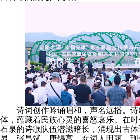
诗词创作吟诵唱和，声名远播。诗
体，蕴藏着民族心灵的喜怒哀乐。在时
石泉的诗歌队伍潜滋暗长，涌现出古体
显、张昌斌、唐锡富，女词人田丽，现