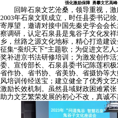
强化激励保障 勇攀文艺高峰
回眸石泉文艺沧桑，领导重视，激
2003年石泉文联成立，时任县委书记
寄厚望，邀请对接中国先秦史学会会长
察调研，认定石泉县是鬼谷子文化发祥
乡，丝路之源文化地标，精心打造建设
征集“蚕织天下”主题歌；为促进文艺
奖补进京书法研修培训；为激发创作活
委、宣传部长、石泉县委书记陈莲积极
省作协、省书协、省美协、省摄协等大
风培训传经送宝；建立健全了优秀文艺
激励长效机制。虽然县域财政困难紧张
助力文艺繁荣发展的初心不改，真诚不