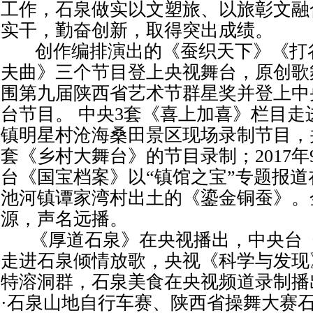
工作，石泉做实以文塑旅、以旅彰文融
实干，勤奋创新，取得突出成绩。
创作编排演出的《蚕织天下》《打
夫曲》三个节目登上央视舞台，原创歌
围第九届陕西省艺术节群星奖并登上中
台节目。 中央3套《喜上加喜》栏目走
镇明星村沧海桑田景区现场录制节目，
套《乡村大舞台》的节目录制；2017年
台《国宝档案》以“镇馆之宝”专题报
池河镇谭家湾村出土的《鎏金铜蚕》。
源，声名远播。
《厚道石泉》在央视播出，中央台《
走进石泉倾情放歌，央视《科学与发现
特溶洞群，石泉美食在央视频道录制播
·石泉山地自行车赛、陕西省操舞大赛