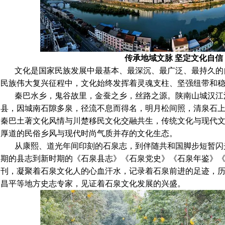
传承地域文脉 坚定文化自信
文化是国家民族发展中最基本、最深沉、最广泛、最持久的
民族伟大复兴征程中，文化始终发挥着灵魂支柱、坚强纽带和
秦巴水乡，鬼谷故里，金蚕之乡，丝路之源。陕南山城汉江
县，因城南石隙多泉，径流不息而得名，明月松间照，清泉石
秦巴土著文化风情与川楚移民文化交融共生，传统文化与现代
厚道的民俗乡风与现代时尚气质并存的文化生态。
从康熙、道光年间印刻的石泉志，到伴随共和国脚步短暂闪
期的县志到新时期的《石泉县志》《石泉党史》《石泉年鉴》
刊，凝聚着石泉文化人的心血汗水，记录着石泉前进的足迹，
昌平等地方史志专家，见证着石泉文化发展的兴盛。