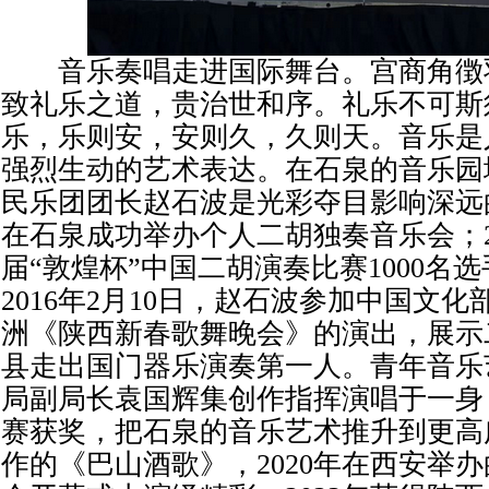
音乐奏唱走进国际舞台。宫商角徴
致礼乐之道，贵治世和序。礼乐不可斯
乐，乐则安，安则久，久则天。音乐是
强烈生动的艺术表达。在石泉的音乐园
民乐团团长赵石波是光彩夺目影响深远的
在石泉成功举办个人二胡独奏音乐会；2
届“敦煌杯”中国二胡演奏比赛1000名
2016年2月10日，赵石波参加中国文
洲《陕西新春歌舞晚会》的演出，展示
县走出国门器乐演奏第一人。青年音乐
局副局长袁国辉集创作指挥演唱于一身
赛获奖，把石泉的音乐艺术推升到更高
作的《巴山酒歌》，2020年在西安举