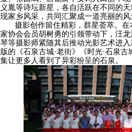
义胤等诗坛新星，各自活跃在不同的天
现家乡风采，共同汇聚成一道亮丽的风
摄影创作留住精彩，群星荟萃。在
家协会会员胡树勇的引领带动下，汪龙
琴等摄影师紧随其后推动光影艺术进入
版的《石泉古城·老街》《时光·石泉古
集让更多人看到了异彩纷呈的石泉。