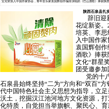
宝光荣加入中国作家协会，青年音乐家袁国辉创作编排演唱的《巴山酒歌》捧获陕
唱团受邀参加国际合唱赛。 党的
陕西石泉县扎
辞旧迎新
花绽新姿。2
培英、李思
入中国作家
袁国辉创作
酒歌》捧获
文化“群星
团受邀参加
党的十八
石泉县始终坚持“二为”方向和“双百”
代中国特色社会主义思想为指导，立足
沃土，挖掘汉江池河地方文化资源，打
化特质，自觉担当举旗帜、聚民心、育