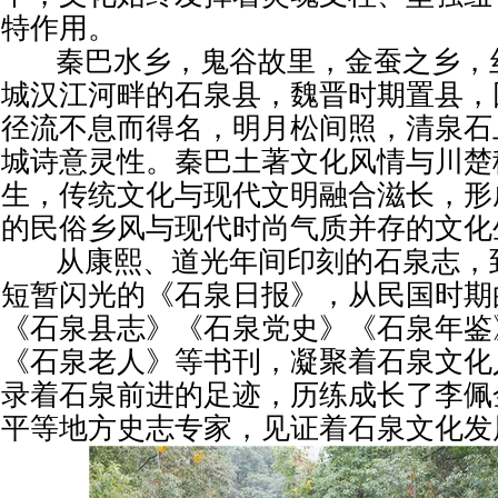
特作用。
秦巴水乡，鬼谷故里，金蚕之乡，
城汉江河畔的石泉县，魏晋时期置县，
径流不息而得名，明月松间照，清泉石
城诗意灵性。秦巴土著文化风情与川楚
生，传统文化与现代文明融合滋长，形
的民俗乡风与现代时尚气质并存的文化
从康熙、道光年间印刻的石泉志，
短暂闪光的《石泉日报》，从民国时期
《石泉县志》《石泉党史》《石泉年鉴
《石泉老人》等书刊，凝聚着石泉文化
录着石泉前进的足迹，历练成长了李佩
平等地方史志专家，见证着石泉文化发