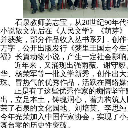
石泉教师姜志宝，从20世纪90年代
小说散文先后在《人民文学》《萌芽》
并获奖，部分作品收入丛书系列，创作长
万字，公开出版发行《梦里王国走今生
福》长篇动物小说，产生一定社会影响
近年来，又涌现出强雨薇、谢守毅
华、杨荣军等一批文学新秀，创作出大
珠、冒热气的优秀作品，活跃在网络媒
正是有了这些优秀作家的痴情坚守
出，立足本土，铸魂润心，着力构筑人
荣了石泉的文化园地。刘培英、李思纯
今年光荣加入中国作家协会，实现了小
舞台零的历史性突破。