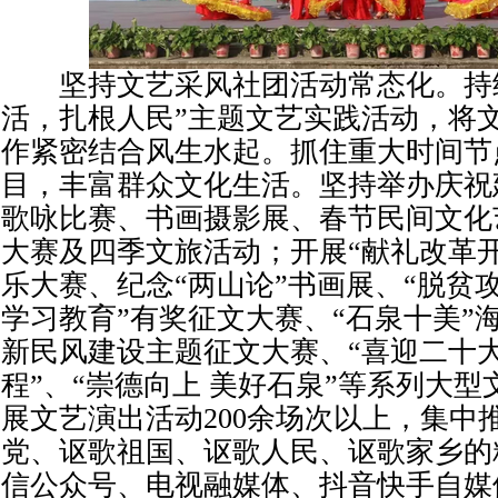
坚持文艺采风社团活动常态化。持续
活，扎根人民”主题文艺实践活动，将
作紧密结合风生水起。抓住重大时间节
目，丰富群众文化生活。坚持举办庆祝
歌咏比赛、书画摄影展、春节民间文化
大赛及四季文旅活动；开展“献礼改革开
乐大赛、纪念“两山论”书画展、“脱贫攻
学习教育”有奖征文大赛、“石泉十美”
新民风建设主题征文大赛、“喜迎二十大
程”、“崇德向上 美好石泉”等系列大
展文艺演出活动200余场次以上，集中
党、讴歌祖国、讴歌人民、讴歌家乡的
信公众号、电视融媒体、抖音快手自媒