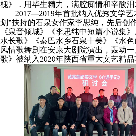
槐》，用毕生精力，满腔痴情和辛酸泪
2017—2019年首批纳入优秀文学艺
划”扶持的石泉女作家李思纯，先后创
《泉音倾城》《李思纯中短篇小说集》
水长歌》《秦巴水乡石泉十美》《水色
风情歌舞剧在安康大剧院演出，轰动一
歌》被纳入2020年陕西省重大文艺精